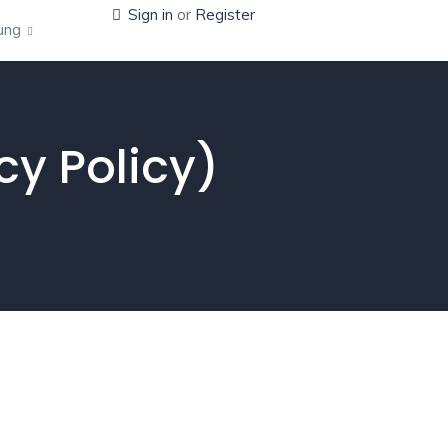
Sign in
or
Register
fung
cy Policy)