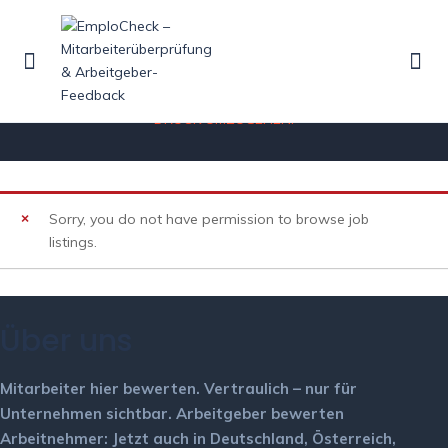
Listings
HOME
LISTINGS
SCHNELL ÜBERFORDERT ODER NICHT IN DER LAGE, MIT
DRUCK UMZUGEHEN.
Sorry, you do not have permission to browse job
listings.
Über uns
Mitarbeiter hier bewerten.
Vertraulich – nur für
Unternehmen sichtbar.
Arbeitgeber bewerten
Arbeitnehmer: Jetzt auch in Deutschland, Österreich,